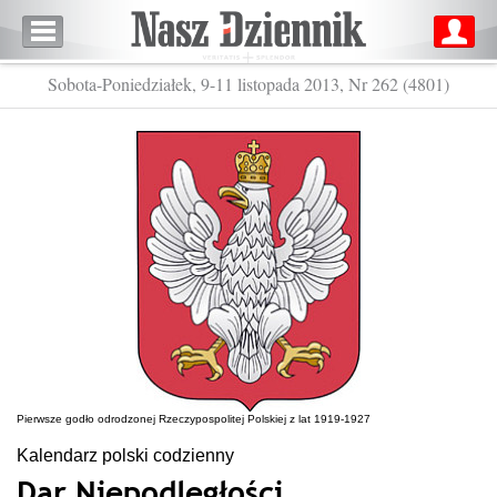
Sobota-Poniedziałek, 9-11 listopada 2013, Nr 262 (4801)
Pierwsze godło odrodzonej Rzeczypospolitej Polskiej z lat 1919-1927
Kalendarz polski codzienny
Dar Niepodległości