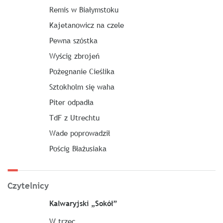
Remis w Białymstoku
Kajetanowicz na czele
Pewna szóstka
Wyścig zbrojeń
Pożegnanie Cieślika
Sztokholm się waha
Piter odpadła
TdF z Utrechtu
Wade poprowadził
Pościg Błażusiaka
Czytelnicy
Kalwaryjski „Sokół”
W trzec