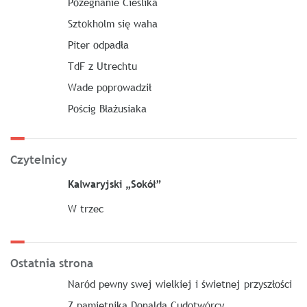
Pożegnanie Cieślika
Sztokholm się waha
Piter odpadła
TdF z Utrechtu
Wade poprowadził
Pościg Błażusiaka
Czytelnicy
Kalwaryjski „Sokół”
W trzec
Ostatnia strona
Naród pewny swej wielkiej i świetnej przyszłości
Z pamiętnika Donalda Cudotwórcy