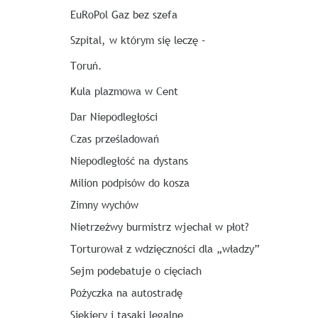
EuRoPol Gaz bez szefa
Szpital, w którym się leczę –
Toruń.
Kula plazmowa w Cent
Dar Niepodległości
Czas prześladowań
Niepodległość na dystans
Milion podpisów do kosza
Zimny wychów
Nietrzeźwy burmistrz wjechał w płot?
Torturował z wdzięczności dla „władzy”
Sejm podebatuje o cięciach
Pożyczka na autostradę
Siekiery i tasaki legalne