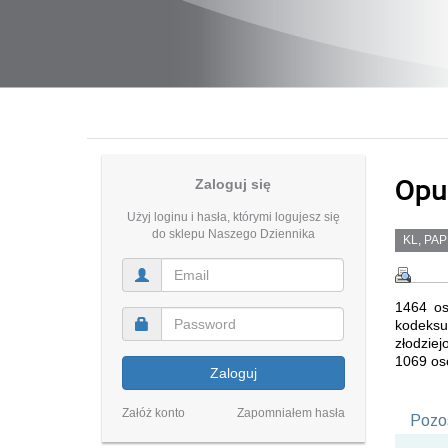
Opuś
Zaloguj się
Użyj loginu i hasła, którymi logujesz się
do sklepu Naszego Dziennika
KL, PAP
1464 os
kodeksu
złodzie
1069 osó
Zaloguj
Załóż konto
Zapomniałem hasła
Pozos