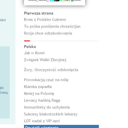
Pierwsza strona
Kwas z Polskim Cukrem
larz
To próba poniżenia chrześcijan
Rosja chce odszkodowania
Polska
Jak w Korei
Związek Walki Zbrojnej
Żory. Uroczystość odsłonięcia
Prowokacją czuć na milę
Klamka zapadła
epu
ilową
Mniej na Polonię
Lewacy hańbią flagę
Immunitety do uchylenia
Sukcesy białostockich lekarzy
LOT nadal z VIP-ami
Opuścili więzienie