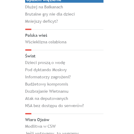
Dłużej na Bałkanach
Brutalne gry nie dla dzieci
Mniejszy deficyt?
Polska wieś
Wścieklizna osłabiona
Świat
Dzieci proszą o wodę
Pod dyktando Moskwy
Informatorzy zagrożeni?
Budżetowy kompromis
Dozbrajanie Wietnamu
Atak na deputowanych
NSA bez dostępu do serwerów?
Wiara Ojców
Modlitwa w CSW
Jeśli wytrwamy, to wygramy