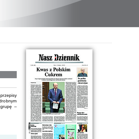
przepisy
 drobnym
 grupę –