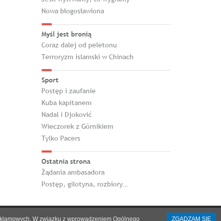
Nowa błogosławiona
Myśl jest bronią
Coraz dalej od peletonu
Terroryzm islamski w Chinach
Sport
Postęp i zaufanie
Kuba kapitanem
Nadal i Djoković
Wieczorek z Górnikiem
Tylko Pacers
Ostatnia strona
Żądania ambasadora
Postęp, gilotyna, rozbiory…
h i reklamowych. W związku z wprowadzeniem Ogólnego
ZGADZAM SIĘ