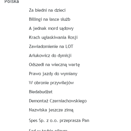
Polska
Za biedni na dzieci
Billingi na łasce służb
A jednak mord sądowy
Krach ugłaskiwania Rosji
Zawiadomienie na LOT
Arłukowicz do dymisji
Odszedł na wieczną wartę
Prawo jazdy do wymiany
W obronie przywilejów
Biedabudżet
Demontaż Czerniachowskiego
Nazwiska jeszcze zimą
Spes Sp. z o.o. przeprasza Pan
Sąd w trybie pilnym