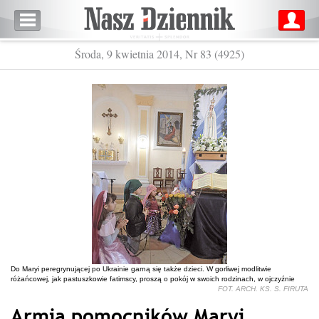
Środa, 9 kwietnia 2014, Nr 83 (4925)
Do Maryi peregrynującej po Ukrainie garną się także dzieci. W gorliwej modlitwie
różańcowej, jak pastuszkowie fatimscy, proszą o pokój w swoich rodzinach, w ojczyźnie
FOT. ARCH. KS. S. FIRUTA
Armia pomocników Maryi