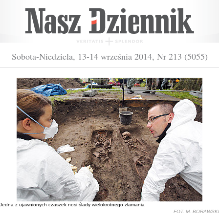
Sobota-Niedziela, 13-14 września 2014, Nr 213 (5055)
Jedna z ujawnionych czaszek nosi ślady wielokrotnego złamania
FOT. M. BORAWSK