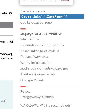
Pierwsza strona
ówki. W
Czy to „Inka” i „Zagończyk”?
Cud księdza Jerzego
Magazyn WŁADZA MEDIÓW
Siła mediów
wny i jej
Dziennikarz to nie najemnik
Blisko każdego człowieka
robowej.
Płonąca Warszawa
 szczątki
Wojny informacyjne
Media polskie i polskojęzyczne
Trzeba się organizować
O co gra Polsat
Polska
Przegrywamy z rakiem
larz
WARSZAWA. W 331. rocznicę odsi