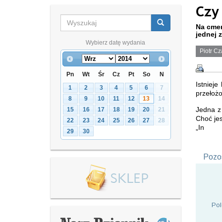
Czy
Na cmen
jednej 
Wybierz datę wydania
Piotr Cz
Pn
Wt
Śr
Cz
Pt
So
N
Istnieje
1
2
3
4
5
6
7
przełoż
8
9
10
11
12
13
14
Jedna z
15
16
17
18
19
20
21
Choć jes
22
23
24
25
26
27
28
„In
29
30
Pozos
Pol