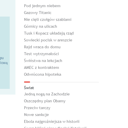
Pod jednym niebem
Gazowy Titanic
Nie cięli czołgów szablami
Górnicy na ulicach
Tusk i Kopacz układają rząd
Sowiecki pocisk w areszcie
Rajd wraca do domu
Test wytrzymałości
epu
Świństwa na lekcjach
ilową
AMEC z kontraktem
Odwrócona hipoteka
Świat
Jedną nogą na Zachodzie
Oszczędny plan Obamy
Przeciw tarczy
Nowe sankcje
Ebola najgroźniejsza w historii