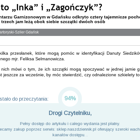
 to „Inka” i „Zagończyk”?
tarzu Garnizonowym w Gdańsku odkryto cztery tajemnicze poch
z trzech jam leżą obok siebie szczątki dwóch osób
artoryski-Sziler Gdańsk
 kilka przesłanek, które mogą pomóc w identyfikacji Danuty Siedzikó
onego mjr. Feliksa Selmanowicza.
 nich mówi o tym, że ich szczątki mogą spoczywać w jednej jamie g
t jeszcze za wcześnie, by móc stwierdzić, czy odnalezione szkielety to
94%
tało do przeczytania:
Drogi Czytelniku,
Pełny dostęp do artykułu i całego wydania jest płatny.
ecamy zakup poprzez serwis: sklep.naszdziennik.pl oferujący szeroki wach
kanałów dostępu. .