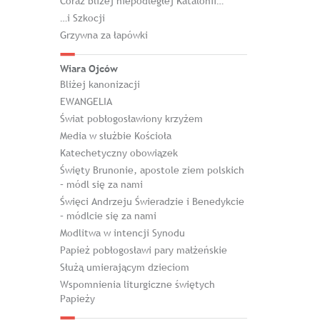
Coraz bliżej niepodległej Katalonii…
…i Szkocji
Grzywna za łapówki
Wiara Ojców
Bliżej kanonizacji
EWANGELIA
Świat pobłogosławiony krzyżem
Media w służbie Kościoła
Katechetyczny obowiązek
Święty Brunonie, apostole ziem polskich
– módl się za nami
Święci Andrzeju Świeradzie i Benedykcie
– módlcie się za nami
Modlitwa w intencji Synodu
Papież pobłogosławi pary małżeńskie
Służą umierającym dzieciom
Wspomnienia liturgiczne świętych
Papieży