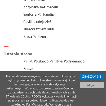
Karpińska bez medalu
Santos z Portugalią
Casillas odejdzie?
Jurecki zmieni klub
Krecz Williams
Ostatnia strona
75 lat Polskiego Państwa Podziemnego
Fraszki
Na portalu internetowym wp.naszdziennik.pl mogą być
ZGADZAM SIĘ
wykorzystywane pliki cookies (tzw. ciasteczka) i inne
technologie, m.in w celach statystycznych i
WIĘCEJ
reklamowych. W związku z wprowadzeniem Ogólnego
O nas
|
Reklama
|
Prenumerata
|
Regulamin
|
Kontakt
rozporządzenia o ochronie danych osobowych z dnia
27 kwietnia 2016 r. (RODO) wykorzystywanie informacji
© 2021 Copyright by SPES sp. z o.o.
pozyskanych za pośrednictwem plików cookies jest
zależne od Pani/Pana zgody. Wyrażenie przez