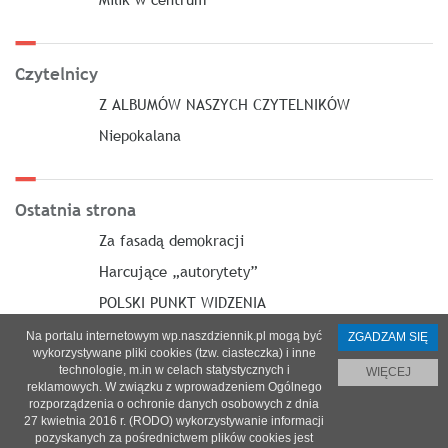
Czytelnicy
Z ALBUMÓW NASZYCH CZYTELNIKÓW
Niepokalana
Ostatnia strona
Za fasadą demokracji
Harcujące „autorytety”
POLSKI PUNKT WIDZENIA
Na portalu internetowym wp.naszdziennik.pl mogą być
ZGADZAM SIĘ
wykorzystywane pliki cookies (tzw. ciasteczka) i inne
technologie, m.in w celach statystycznych i
WIĘCEJ
reklamowych. W związku z wprowadzeniem Ogólnego
O nas
|
Reklama
|
Prenumerata
|
Regulamin
|
Kontakt
rozporządzenia o ochronie danych osobowych z dnia
27 kwietnia 2016 r. (RODO) wykorzystywanie informacji
© 2021 Copyright by SPES sp. z o.o.
pozyskanych za pośrednictwem plików cookies jest