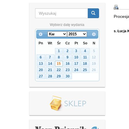
Procesja
Wybierz datę wydania
s. Łucja
Pn
Wt
Śr
Cz
Pt
So
N
1
2
3
4
5
6
7
8
9
10
11
12
13
14
15
16
17
18
19
20
21
22
23
24
25
26
27
28
29
30