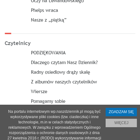
Oczy na Lewandowskiego
Phelps wraca
Nasze z „piątką”
Czytelnicy
PODZIĘKOWANIA
Dlaczego czytam Nasz Dziennik?
Radny osiedlowy drąży skałę
Z albumów naszych czytelników
Wiersze
Pomagamy sobie
Na portalu internetowym wp.naszdziennik.pl mogą być
ZGADZAM SIĘ
wykorzystywane pliki cookies (tzw. ciasteczka) i inne
technologie, m.in w celach statystycznych i
WIĘCEJ
reklamowych. W związku z wprowadzeniem Ogólnego
O nas
|
Reklama
|
Prenumerata
|
Regulamin
|
Kontakt
rozporządzenia o ochronie danych osobowych z dnia
27 kwietnia 2016 r. (RODO) wykorzystywanie informacji