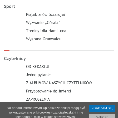
Sport
Piątek znów oczaruje?
Wyzwanie „Górala”
Treningi dla Hamiltona
Wygrana Grunwaldu
Czytelnicy
OD REDAKCJI
Jedno pytanie
Z ALBUMÓW NASZYCH CZYTELNIKÓW
Przygotowanie do śmierci
ZAPROSZENIA
Na portalu internetowym wp.naszdziennik.pl mogą być
ZGADZAM SIĘ
wykorzystywane pliki cookies (tzw. ciasteczka) i inne
technologie, m.in w celach statystycznych i
WIĘCEJ