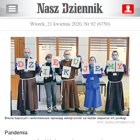
Wtorek, 21 kwietnia 2020, Nr 92 (6750)
Bracia kapucyni i wolontariusze wyrażają wdzięczność za każde wsparcie ich posługi
FOT. DZIELOPOMOCY.PL
Pandemia