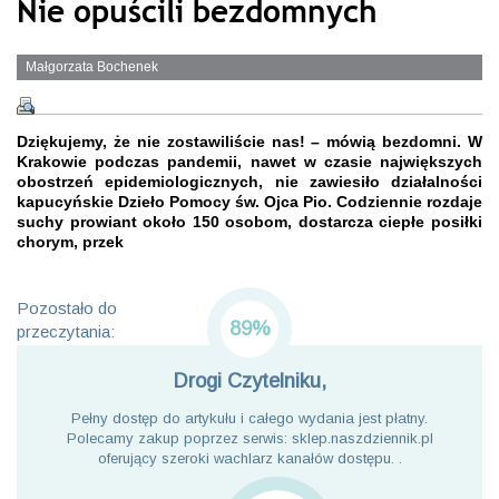
Nie opuścili bezdomnych
Małgorzata Bochenek
Dziękujemy, że nie zostawiliście nas! – mówią bezdomni. W
Krakowie podczas pandemii, nawet w czasie największych
obostrzeń epidemiologicznych, nie zawiesiło działalności
kapucyńskie Dzieło Pomocy św. Ojca Pio. Codziennie rozdaje
suchy prowiant około 150 osobom, dostarcza ciepłe posiłki
chorym, przek
Pozostało do
89%
przeczytania:
Drogi Czytelniku,
Pełny dostęp do artykułu i całego wydania jest płatny.
Polecamy zakup poprzez serwis: sklep.naszdziennik.pl
oferujący szeroki wachlarz kanałów dostępu. .