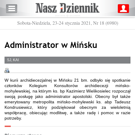
Sobota-Niedziela, 23-24 stycznia 2021, Nr 18 (6980)
Administrator w Mińsku
SJ, KAI
W kurii archidiecezjalnej w Mińsku 21 bm. odbyło się spotkanie
członków Kolegium Konsultorów archidiecezji mińsko-
mohylewskiej, na którym ks. bp Kazimierz Wielikosielec rozpoczął
swoją posługę jako administrator apostolski. Obecny był także
emerytowany metropolita mińsko-mohylewski ks. abp Tadeusz
Kondrusiewicz, który podziękował obecnym za wieloletnią
współpracę, obiecując modlitwę, a także radę i pomoc w razie
potrzeby.