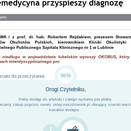
emedycyna przyspieszy diagnozę
ądej
A / z prof. dr. hab. Robertem Rejdakiem, prezesem Stowarz
gów Okulistów Polskich, kierownikiem Kliniki Okulistyki 
elnego Publicznego Szpitala Klinicznego nr 1 w Lublinie
ż niedługo w województwie lubelskim wyruszy OKOBUS, który
ach interdyscyplinarnego pro
96%
tało do przeczytania:
Drogi Czytelniku,
Pełny dostęp do artykułu i całego wydania jest płatny.
ecamy zakup poprzez serwis: sklep.naszdziennik.pl oferujący szeroki wach
kanałów dostępu. .