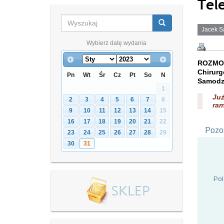
Tel
Jacek S
Wybierz datę wydania
ROZMOW
Chirur
Pn
Wt
Śr
Cz
Pt
So
N
Samodzi
1
Ju
2
3
4
5
6
7
8
ram
9
10
11
12
13
14
15
16
17
18
19
20
21
22
Pozos
23
24
25
26
27
28
29
30
31
Pol