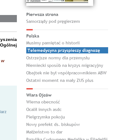
Pierwsza strona
Samorządy pod pręgierzem
Polska
yszenia
Musimy pamiętać o historii
Ogólnej
Telemedycyna przyspieszy diagnozę
Ostrzejsze normy dla przemysłu
 w
Niemiecki sposób na kryzys migracyjny
Obajtek nie był współpracownikiem ABW
Ostatni moment na mały ZUS plus
Wiara Ojców
Wierna obecność
Ocalił innych asdc
larz
Pielgrzymka pokoju
Nowy prefekt ds. biskupów
Małżeństwo to dar
Bazylika Cudownego Medalika w Filadelfii