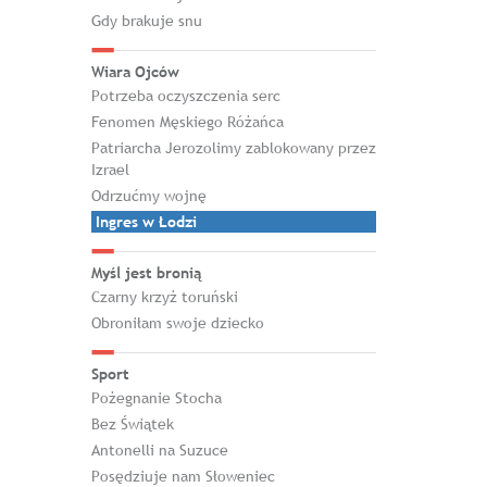
Gdy brakuje snu
Wiara Ojców
Potrzeba oczyszczenia serc
Fenomen Męskiego Różańca
Patriarcha Jerozolimy zablokowany przez
Izrael
Odrzućmy wojnę
Ingres w Łodzi
Myśl jest bronią
Czarny krzyż toruński
Obroniłam swoje dziecko
Sport
Pożegnanie Stocha
Bez Świątek
Antonelli na Suzuce
Posędziuje nam Słoweniec