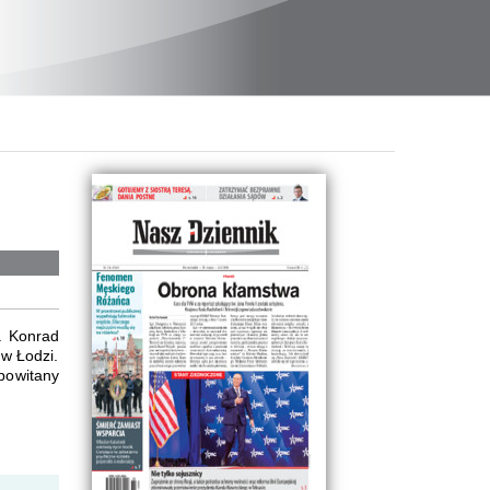
d. Konrad
 w Łodzi.
powitany