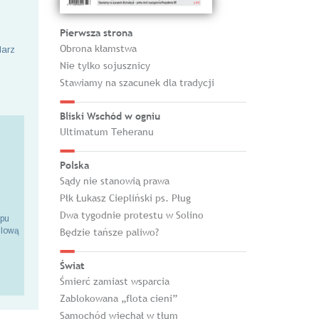
Pierwsza strona
Obrona kłamstwa
larz
Nie tylko sojusznicy
Stawiamy na szacunek dla tradycji
Bliski Wschód w ogniu
Ultimatum Teheranu
Polska
Sądy nie stanowią prawa
Płk Łukasz Ciepliński ps. Pług
Dwa tygodnie protestu w Solino
epu
ilową
Będzie tańsze paliwo?
Świat
Śmierć zamiast wsparcia
Zablokowana „flota cieni”
Samochód wjechał w tłum