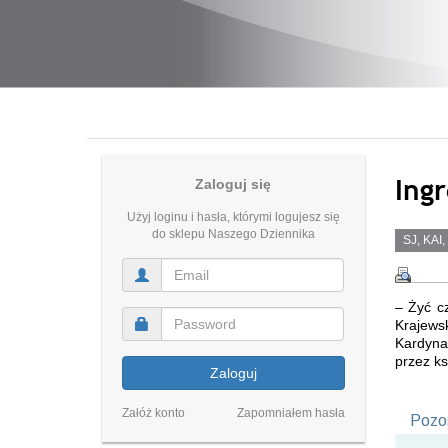
Ingr
Zaloguj się
Użyj loginu i hasła, którymi logujesz się
do sklepu Naszego Dziennika
SJ, KAI,
– Żyć cz
Krajewsk
Kardyna
przez ks
Zaloguj
Załóż konto
Zapomniałem hasła
Pozos