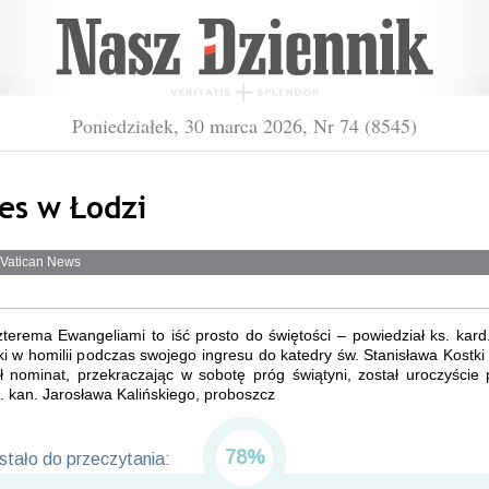
Poniedziałek, 30 marca 2026, Nr 74 (8545)
es w Łodzi
 Vatican News
terema Ewangeliami to iść prosto do świętości – powiedział ks. kar
i w homilii podczas swojego ingresu do katedry św. Stanisława Kostki
ł nominat, przekraczając w sobotę próg świątyni, został uroczyście 
. kan. Jarosława Kalińskiego, proboszcz
78%
tało do przeczytania: