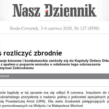
Środa-Czwartek, 3-4 czerwca 2026, Nr 127 (8598)
ć
s rozliczyć zbrodnie
acje kresowe i kombatanckie zwróciły się do Kapituły Orderu Orła
 z apelem o poparcie wniosku o odebranie tego odznaczenia
myrowi Zełenskiemu
efaniuk
enie kapituły w tej sprawie ma się odbyć 8 czerwca. Impulsem do t
 ukraińskiego prezydenta o nadaniu jednej z jednostek specjalnych p
kiej Powstańczej Armii (UPA). Dla wielu środowisk pielęgnujących 
h pomordowanych na Wołyniu i w Małopolsce Wschod