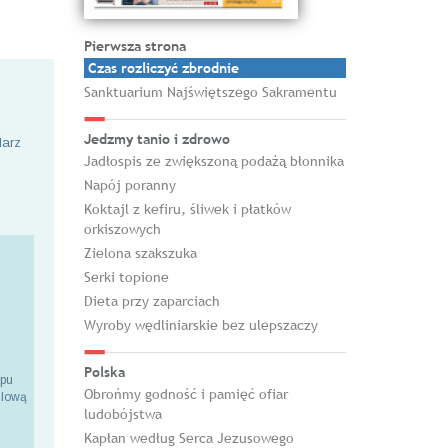
Pierwsza strona
Czas rozliczyć zbrodnie
Sanktuarium Najświętszego Sakramentu
Jedzmy tanio i zdrowo
larz
Jadłospis ze zwiększoną podażą błonnika
Napój poranny
Koktajl z kefiru, śliwek i płatków
orkiszowych
Zielona szakszuka
Serki topione
Dieta przy zaparciach
Wyroby wędliniarskie bez ulepszaczy
Polska
epu
Obrońmy godność i pamięć ofiar
ilową
ludobójstwa
Kapłan według Serca Jezusowego