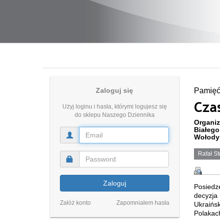
Zaloguj się
Pamię
Cza
Użyj loginu i hasła, którymi logujesz się
do sklepu Naszego Dziennika
Organiz
Białego
Wołody
Rafał St
Zaloguj
Posiedz
decyzja
Załóż konto
Zapomniałem hasła
Ukraińs
Polakac