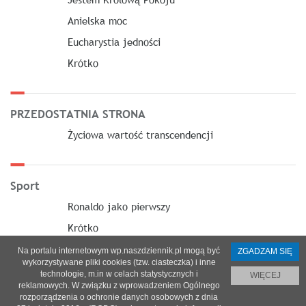
Anielska moc
Eucharystia jedności
Krótko
PRZEDOSTATNIA STRONA
Życiowa wartość transcendencji
Sport
Ronaldo jako pierwszy
Krótko
Na portalu internetowym wp.naszdziennik.pl mogą być
ZGADZAM SIĘ
wykorzystywane pliki cookies (tzw. ciasteczka) i inne
technologie, m.in w celach statystycznych i
WIĘCEJ
reklamowych. W związku z wprowadzeniem Ogólnego
O nas
|
Reklama
|
Prenumerata
|
Regulamin
|
Kontakt
rozporządzenia o ochronie danych osobowych z dnia