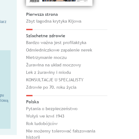
Pierwsza strona
Zbyt łagodna krytyka Kijowa
larz
Szlachetne zdrowie
Bardzo ważna jest profilaktyka
Odmiedniczkowe zapalenie nerek
Nietrzymanie moczu
Żurawina na układ moczowy
Lek z żurawiny i miodu
KONSULTACJE U SPECJALISTY
Zdrowie po 70. roku życia
epu
ilową
Polska
Pytania o bezpieczeństwo
Wołyń we krwi 1943
Rok ludobójców
Nie możemy tolerować fałszowania
historii