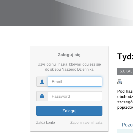
Tyd
Zaloguj się
Użyj loginu i hasła, którymi logujesz się
do sklepu Naszego Dziennika
SJ, KAI,
Pod hasł
obchodz
szczegól
pojazdó
Zaloguj
Załóż konto
Zapomniałem hasła
Pozos