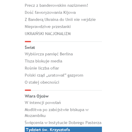
Precz z banderowskim nazizmem!
Dość faworyzowania Kijowa
Z Banderą Ukraina do Unii nie wejdzie
Nieprawdziwe przesłanki
UKRAIŃSKI NACJONALIZM
Świat
Wybiórcza pamięć Berlina
Tisza blokuje media
Rośnie liczba ofiar
Polski rząd „uratował” gazprom
O stałej obecności
Wiara Ojców
W intencji powołań
Modlitwa po zabójstwie biskupa w
Mozambiku
Święcenia w Instytucie Dobrego Pasterza
Tydzień św. Krzysztofa