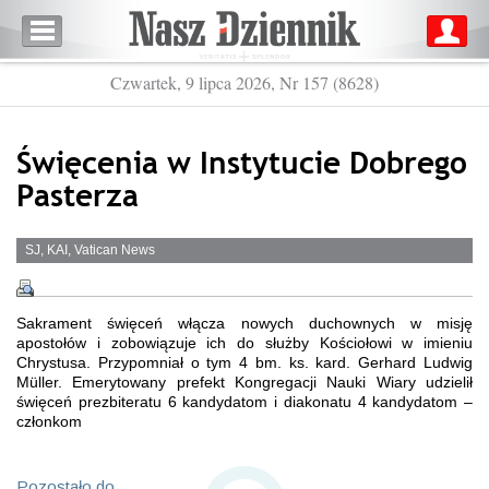
Czwartek, 9 lipca 2026, Nr 157 (8628)
Święcenia w Instytucie Dobrego
Pasterza
SJ, KAI, Vatican News
Sakrament święceń włącza nowych duchownych w misję
apostołów i zobowiązuje ich do służby Kościołowi w imieniu
Chrystusa. Przypomniał o tym 4 bm. ks. kard. Gerhard Ludwig
Müller. Emerytowany prefekt Kongregacji Nauki Wiary udzielił
święceń prezbiteratu 6 kandydatom i diakonatu 4 kandydatom –
członkom
Pozostało do