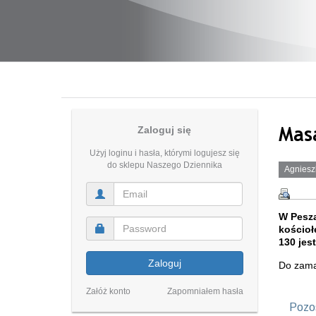
Mas
Zaloguj się
Użyj loginu i hasła, którymi logujesz się
do sklepu Naszego Dziennika
Agniesz
W Pesz
kościoł
130 je
Zaloguj
Do zamac
Załóż konto
Zapomniałem hasła
Pozos