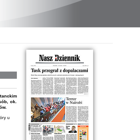
tanckim
sób, ok.
ów.
óry u