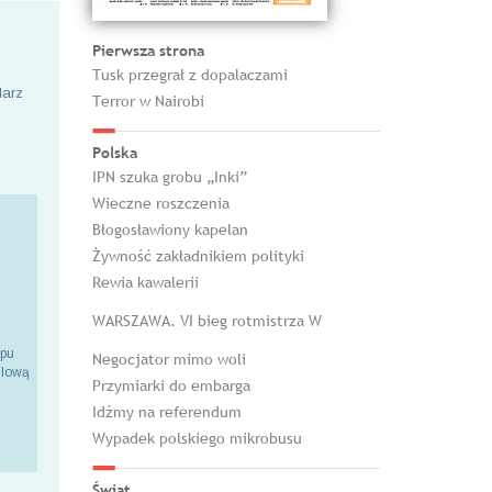
Pierwsza strona
Tusk przegrał z dopalaczami
larz
Terror w Nairobi
Polska
IPN szuka grobu „Inki”
Wieczne roszczenia
Błogosławiony kapelan
Żywność zakładnikiem polityki
Rewia kawalerii
WARSZAWA. VI bieg rotmistrza W
epu
Negocjator mimo woli
ilową
Przymiarki do embarga
Idźmy na referendum
Wypadek polskiego mikrobusu
Świat