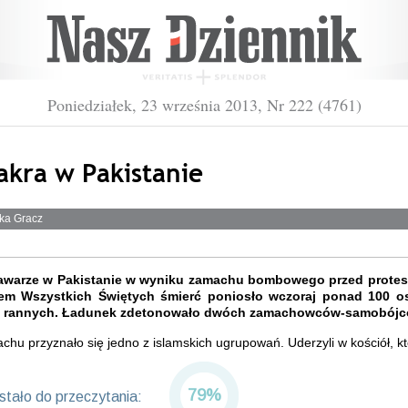
Poniedziałek, 23 września 2013, Nr 222 (4761)
akra w Pakistanie
ka Gracz
awarze w Pakistanie w wyniku zamachu bombowego przed protes
em Wszystkich Świętych śmierć poniosło wczoraj ponad 100 o
st rannych. Ładunek zdetonowało dwóch zamachowców-samobójc
hu przyznało się jedno z islamskich ugrupowań. Uderzyli w kościół, kt
79%
tało do przeczytania: