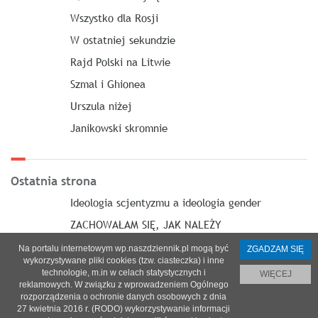
Wszystko dla Rosji
W ostatniej sekundzie
Rajd Polski na Litwie
Szmal i Ghionea
Urszula niżej
Janikowski skromnie
Ostatnia strona
Ideologia scjentyzmu a ideologia gender
ZACHOWAŁAM SIĘ, JAK NALEŻY
Na portalu internetowym wp.naszdziennik.pl mogą być
ZGADZAM SIĘ
wykorzystywane pliki cookies (tzw. ciasteczka) i inne
technologie, m.in w celach statystycznych i
WIĘCEJ
reklamowych. W związku z wprowadzeniem Ogólnego
O nas
|
Reklama
|
Prenumerata
|
Regulamin
|
Kontakt
rozporządzenia o ochronie danych osobowych z dnia
27 kwietnia 2016 r. (RODO) wykorzystywanie informacji
© 2021 Copyright by SPES sp. z o.o.