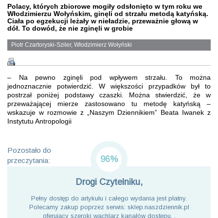
Polacy, których zbiorowe mogiły odsłonięto w tym roku we
Włodzimierzu Wołyńskim, ginęli od strzału metodą katyńską.
Ciała po egzekucji leżały w nieładzie, przeważnie głową w
dół. To dowód, że nie zginęli w grobie
Piotr Czartoryski-Sziler, Włodzimierz Wołyński
– Na pewno zginęli pod wpływem strzału. To można
jednoznacznie potwierdzić. W większości przypadków był to
postrzał poniżej podstawy czaszki. Można stwierdzić, że w
przeważającej mierze zastosowano tu metodę katyńską –
wskazuje w rozmowie z „Naszym Dziennikiem” Beata Iwanek z
Instytutu Antropologii
Pozostało do
96%
przeczytania:
Drogi Czytelniku,
Pełny dostęp do artykułu i całego wydania jest płatny.
Polecamy zakup poprzez serwis: sklep.naszdziennik.pl
oferujący szeroki wachlarz kanałów dostępu. .