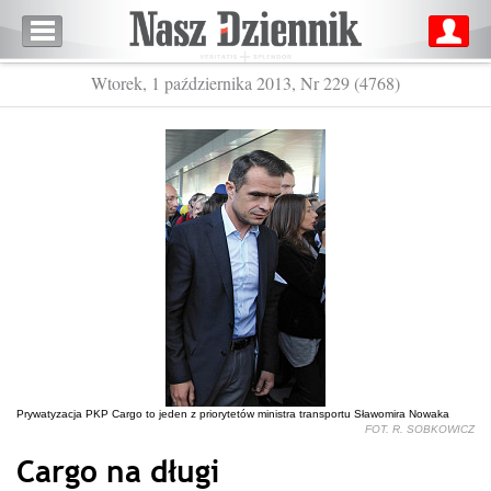
Wtorek, 1 października 2013, Nr 229 (4768)
Prywatyzacja PKP Cargo to jeden z priorytetów ministra transportu Sławomira Nowaka
FOT. R. SOBKOWICZ
Cargo na długi