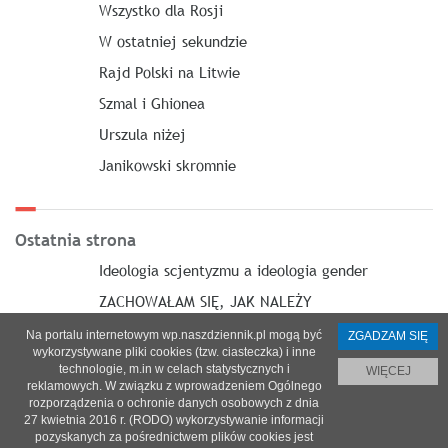
Wszystko dla Rosji
W ostatniej sekundzie
Rajd Polski na Litwie
Szmal i Ghionea
Urszula niżej
Janikowski skromnie
Ostatnia strona
Ideologia scjentyzmu a ideologia gender
ZACHOWAŁAM SIĘ, JAK NALEŻY
Na portalu internetowym wp.naszdziennik.pl mogą być
ZGADZAM SIĘ
wykorzystywane pliki cookies (tzw. ciasteczka) i inne
technologie, m.in w celach statystycznych i
WIĘCEJ
reklamowych. W związku z wprowadzeniem Ogólnego
O nas
|
Reklama
|
Prenumerata
|
Regulamin
|
Kontakt
rozporządzenia o ochronie danych osobowych z dnia
27 kwietnia 2016 r. (RODO) wykorzystywanie informacji
© 2021 Copyright by SPES sp. z o.o.
pozyskanych za pośrednictwem plików cookies jest