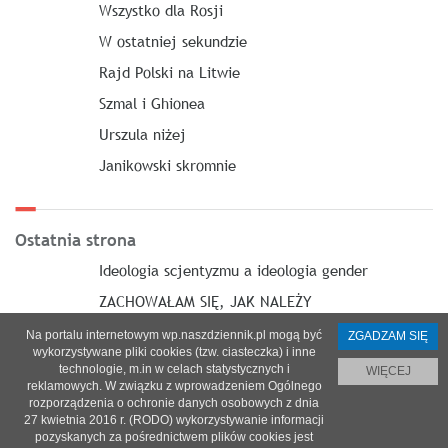
Wszystko dla Rosji
W ostatniej sekundzie
Rajd Polski na Litwie
Szmal i Ghionea
Urszula niżej
Janikowski skromnie
Ostatnia strona
Ideologia scjentyzmu a ideologia gender
ZACHOWAŁAM SIĘ, JAK NALEŻY
Na portalu internetowym wp.naszdziennik.pl mogą być
ZGADZAM SIĘ
wykorzystywane pliki cookies (tzw. ciasteczka) i inne
technologie, m.in w celach statystycznych i
WIĘCEJ
reklamowych. W związku z wprowadzeniem Ogólnego
O nas
|
Reklama
|
Prenumerata
|
Regulamin
|
Kontakt
rozporządzenia o ochronie danych osobowych z dnia
27 kwietnia 2016 r. (RODO) wykorzystywanie informacji
© 2021 Copyright by SPES sp. z o.o.
pozyskanych za pośrednictwem plików cookies jest