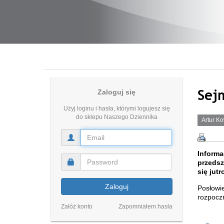
Sej
Zaloguj się
Użyj loginu i hasła, którymi logujesz się
do sklepu Naszego Dziennika
Artur Ko
Informa
przeds
się jutr
Zaloguj
Posłowie
rozpocz
Załóż konto
Zapomniałem hasła