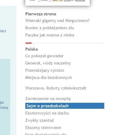
Pierwsza strona
Wiatraki giganty nad Niegocinem?
Koniec z pobłażaniem złu
larz
Paczka jak manna z nieba
Polska
Co pokazał georadar
Generał, wódz naczelny
Przerażający cynizm
Miejsca dla bezdomnych
Warszawa. Roboty człekokształt
Zawieszenie na receptę
epu
Sejm o przedszkolach
ilową
Ekoterroryści na dachu
Zwykły szantaż
Ekscesy sterowane
Stan dostatecznie zły