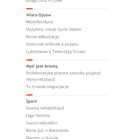
Druga tura w Chile
Wiara Ojców
Miserikordyna
Uczyńmy swoje życie darem
Nowa adhortacja
Uratował relikwie z pożaru
Lublinianie z Telewizją Trwam
Myśl jest bronią
Problematyka prawna szeroko pojętej
reprywatyzacji
To twarde negocjacje
Sport
Szansa rehabilitacji
Liga Vettela
Sezon rekordów
Kawa już w Katmandu
Blazers w formie