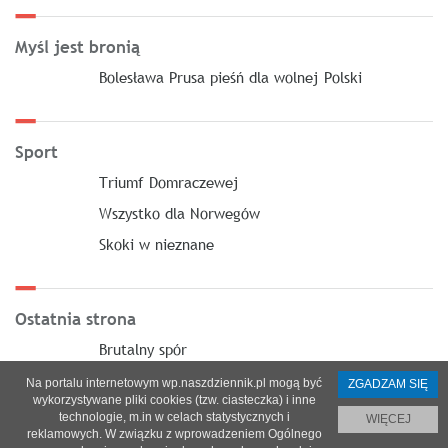
Myśl jest bronią
Bolesława Prusa pieśń dla wolnej Polski
Sport
Triumf Domraczewej
Wszystko dla Norwegów
Skoki w nieznane
Ostatnia strona
Brutalny spór
Na portalu internetowym wp.naszdziennik.pl mogą być
ZGADZAM SIĘ
wykorzystywane pliki cookies (tzw. ciasteczka) i inne
technologie, m.in w celach statystycznych i
WIĘCEJ
reklamowych. W związku z wprowadzeniem Ogólnego