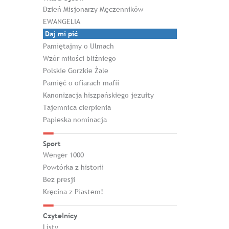
Dzień Misjonarzy Męczenników
EWANGELIA
Daj mi pić
Pamiętajmy o Ulmach
Wzór miłości bliźniego
Polskie Gorzkie Żale
Pamięć o ofiarach mafii
Kanonizacja hiszpańskiego jezuity
Tajemnica cierpienia
Papieska nominacja
Sport
Wenger 1000
Powtórka z historii
Bez presji
Kręcina z Piastem!
Czytelnicy
Listy