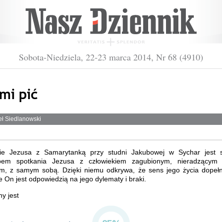
Sobota-Niedziela, 22-23 marca 2014, Nr 68 (4910)
mi pić
eł Siedlanowski
ie Jezusa z Samarytanką przy studni Jakubowej w Sychar jest 
pem spotkania Jezusa z człowiekiem zagubionym, nieradzącym
m, z samym sobą. Dzięki niemu odkrywa, że sens jego życia dopełn
 On jest odpowiedzią na jego dylematy i braki.
 jest