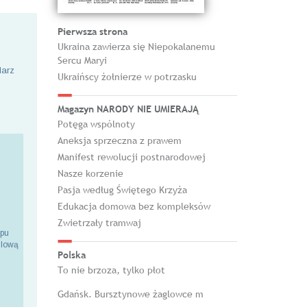
Pierwsza strona
Ukraina zawierza się Niepokalanemu
Sercu Maryi
larz
Ukraińscy żołnierze w potrzasku
Magazyn NARODY NIE UMIERAJĄ
Potęga wspólnoty
Aneksja sprzeczna z prawem
Manifest rewolucji postnarodowej
Nasze korzenie
Pasja według Świętego Krzyża
Edukacja domowa bez kompleksów
Zwietrzały tramwaj
epu
ilową
Polska
To nie brzoza, tylko płot
Gdańsk. Bursztynowe żaglowce m