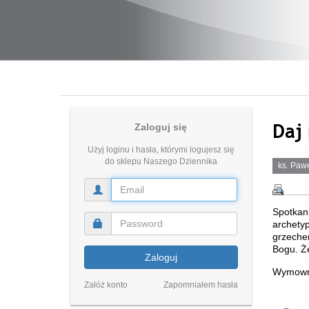
Daj 
Zaloguj się
Użyj loginu i hasła, którymi logujesz się
do sklepu Naszego Dziennika
ks. Paw
Spotkan
archety
grzeche
Bogu. Że
Zaloguj
Wymowny
Załóż konto
Zapomniałem hasła