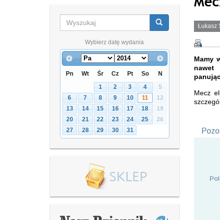
Mec
Łukasz 
Wybierz datę wydania
Mamy w
nawet 
Pn
Wt
Śr
Cz
Pt
So
N
panując
1
2
3
4
5
Mecz el
6
7
8
9
10
11
12
szczegó
13
14
15
16
17
18
19
20
21
22
23
24
25
26
27
28
29
30
31
Pozos
Pol