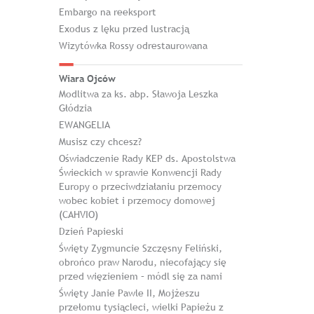
Embargo na reeksport
Exodus z lęku przed lustracją
Wizytówka Rossy odrestaurowana
Wiara Ojców
Modlitwa za ks. abp. Sławoja Leszka
Głódzia
EWANGELIA
Musisz czy chcesz?
Oświadczenie Rady KEP ds. Apostolstwa
Świeckich w sprawie Konwencji Rady
Europy o przeciwdziałaniu przemocy
wobec kobiet i przemocy domowej
(CAHVIO)
Dzień Papieski
Święty Zygmuncie Szczęsny Feliński,
obrońco praw Narodu, niecofający się
przed więzieniem – módl się za nami
Święty Janie Pawle II, Mojżeszu
przełomu tysiącleci, wielki Papieżu z