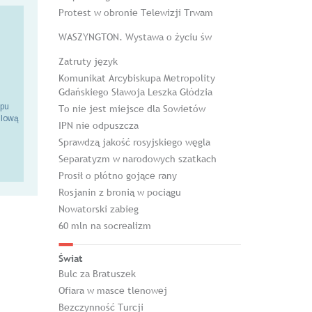
Protest w obronie Telewizji Trwam
WASZYNGTON. Wystawa o życiu św
Zatruty język
Komunikat Arcybiskupa Metropolity
Gdańskiego Sławoja Leszka Głódzia
epu
To nie jest miejsce dla Sowietów
ilową
IPN nie odpuszcza
Sprawdzą jakość rosyjskiego węgla
Separatyzm w narodowych szatkach
Prosił o płótno gojące rany
Rosjanin z bronią w pociągu
Nowatorski zabieg
60 mln na socrealizm
Świat
Bulc za Bratuszek
Ofiara w masce tlenowej
Bezczynność Turcji