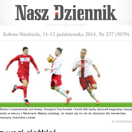
Sobota-Niedziela, 11-12 października 2014, Nr 237 (5079)
Robert Lewandowski (od lewej), Grzegorz Krychowiak i Kamil Glik będą stanowili kręgosłup naszej
kadry w meczu z Niemcami. Miejmy nadzieję, że okaże się on nie do złamania dla niemieckiej
maszyny Joachima Loewa
M. BORAWSK