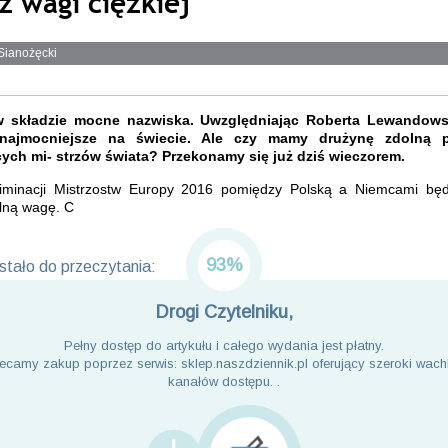
z wagi ciężkiej
Sianożęcki
 składzie mocne nazwiska. Uwzględniając Roberta Lewandows
najmocniejsze na świecie. Ale czy mamy drużynę zdolną 
ych mi- strzów świata? Przekonamy się już dziś wieczorem.
iminacji Mistrzostw Europy 2016 pomiędzy Polską a Niemcami będ
lną wagę. C
93%
tało do przeczytania:
Drogi Czytelniku,
Pełny dostęp do artykułu i całego wydania jest płatny.
ecamy zakup poprzez serwis: sklep.naszdziennik.pl oferujący szeroki wach
kanałów dostępu. .