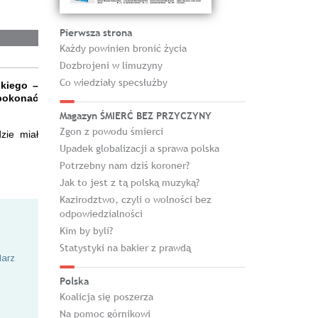
Pierwsza strona
Każdy powinien bronić życia
Dozbrojeni w limuzyny
Co wiedziały specsłużby
kiego –
pokonać
Magazyn ŚMIERĆ BEZ PRZYCZYNY
Zgon z powodu śmierci
zie miał
Upadek globalizacji a sprawa polska
Potrzebny nam dziś koroner?
Jak to jest z tą polską muzyką?
Kazirodztwo, czyli o wolności bez
odpowiedzialności
Kim by byli?
Statystyki na bakier z prawdą
larz
Polska
Koalicja się poszerza
Na pomoc górnikowi