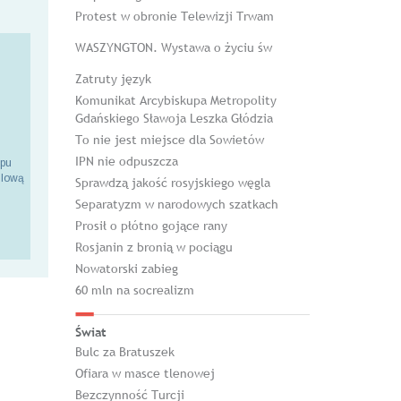
Protest w obronie Telewizji Trwam
WASZYNGTON. Wystawa o życiu św
Zatruty język
Komunikat Arcybiskupa Metropolity
Gdańskiego Sławoja Leszka Głódzia
To nie jest miejsce dla Sowietów
IPN nie odpuszcza
epu
ilową
Sprawdzą jakość rosyjskiego węgla
Separatyzm w narodowych szatkach
Prosił o płótno gojące rany
Rosjanin z bronią w pociągu
Nowatorski zabieg
60 mln na socrealizm
Świat
Bulc za Bratuszek
Ofiara w masce tlenowej
Bezczynność Turcji