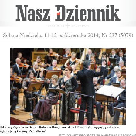
Sobota-Niedziela, 11-12 października 2014, Nr 237 (5079)
Od lewej: Agnieszka Rehlis, Katarina Dalayman i Jacek Kaspszyk dyrygujący orkiestrą
wykonującą kantatę „Gurrelieder”
FOT. DG ART PROJECTS/FILHARMONIA NARODOW