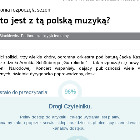
onia rozpoczęła sezon
to jest z tą polską muzyką?
tankiewicz-Podhorecka, krytyk teatralny
i soliści, trzy wielkie chóry, ogromna orkiestra pod batutą Jacka Ka
ze dzieło Arnolda Schönberga „Gurrelieder” – tak rozpoczął się now
onii Narodowej. Koncert wspaniały, dający publiczności wiele 
cznych, świetnie dyrygencko poprowadzony, dosk
96%
tało do przeczytania:
Drogi Czytelniku,
Pełny dostęp do artykułu i całego wydania jest płatny.
ecamy zakup poprzez serwis: sklep.naszdziennik.pl oferujący szeroki wach
kanałów dostępu. .