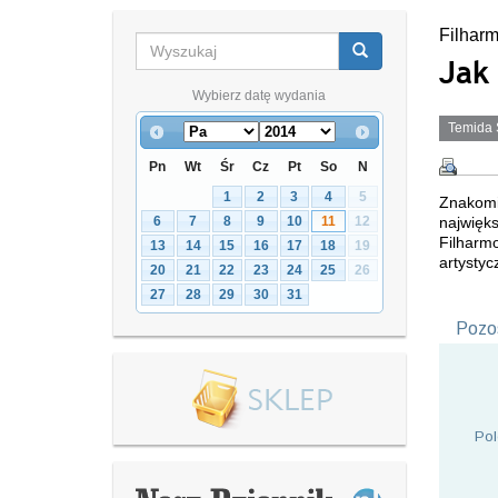
Filharm
Jak 
Wybierz datę wydania
Temida S
Pn
Wt
Śr
Cz
Pt
So
N
1
2
3
4
5
Znakomic
najwięks
6
7
8
9
10
11
12
Filharm
13
14
15
16
17
18
19
artysty
20
21
22
23
24
25
26
27
28
29
30
31
Pozos
Pol