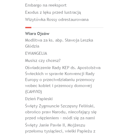
Embargo na reeksport
Exodus z lęku przed lustracją
Wizytówka Rossy odrestaurowana
Wiara Ojców
Modlitwa za ks. abp. Sławoja Leszka
Głódzia
EWANGELIA
Musisz czy chcesz?
Oświadczenie Rady KEP ds. Apostolstwa
Świeckich w sprawie Konwencji Rady
Europy o przeciwdziałaniu przemocy
wobec kobiet i przemocy domowej
(CAHVIO)
Dzień Papieski
Święty Zygmuncie Szczęsny Feliński,
obrońco praw Narodu, niecofający się
przed więzieniem – módl się za nami
Święty Janie Pawle II, Mojżeszu
przełomu tysiącleci, wielki Papieżu z