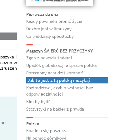
Pierwsza strona
Każdy powinien bronić życia
Dozbrojeni w limuzyny
Co wiedziały specsłużby
Magazyn ŚMIERĆ BEZ PRZYCZYNY
spszyka i
Zgon z powodu śmierci
y sezon w
Upadek globalizacji a sprawa polska
wzruszeń
Potrzebny nam dziś koroner?
Jak to jest z tą polską muzyką?
Kazirodztwo, czyli o wolności bez
odpowiedzialności
Kim by byli?
Statystyki na bakier z prawdą
larz
Polska
Koalicja się poszerza
Na pomoc górnikowi