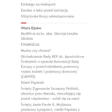
Embargo na reeksport
Exodus z lęku przed lustracją
Wizytówka Rossy odrestaurowana
Wiara Ojców
Modlitwa za ks. abp. Sławoja Leszka
Głódzia
EWANGELIA
Musisz czy chcesz?
Oświadczenie Rady KEP ds. Apostolstwa
Świeckich w sprawie Konwencji Rady
Europy o przeciwdziałaniu przemocy
wobec kobiet i przemocy domowej
(CAHVIO)
Dzień Papieski
Święty Zygmuncie Szczęsny Feliński,
obrońco praw Narodu, niecofający się
przed więzieniem – módl się za nami
Święty Janie Pawle II, Mojżeszu
przełomu tysiącleci, wielki Papieżu z