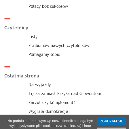
Polacy bez sukcesów
Czytelnicy
Listy
Z albumów naszych czytelników
Pomagamy sobie
Ostatnia strona
Na wyjazdy
Tęcza zamiast krzyża nad Giewontem
Zarzut czy komplement?
Wygrała demokracja!
Na portalu internetowym wp.naszdziennik.pl mogą być
ZGADZAM SIĘ
wykorzystywane pliki cookies (tzw. ciasteczka) i inne