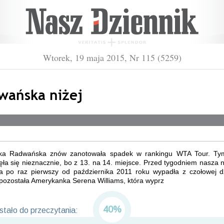
Wtorek, 19 maja 2015, Nr 115 (5259)
wańska niżej
ka Radwańska znów zanotowała spadek w rankingu WTA Tour. T
ła się nieznacznie, bo z 13. na 14. miejsce. Przed tygodniem nasza 
ka po raz pierwszy od października 2011 roku wypadła z czołowej dz
pozostała Amerykanka Serena Williams, która wyprz
40%
tało do przeczytania: