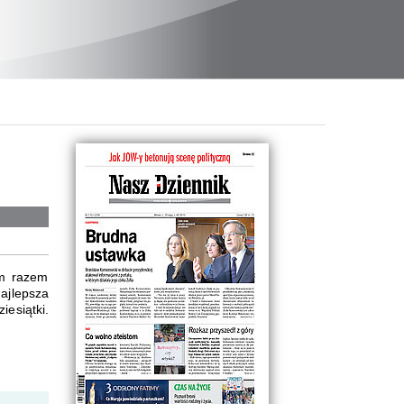
ym razem
najlepsza
iesiątki.