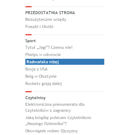
PRZEDOSTATNIA STRONA
Bezużyteczne urzędy
Fraszki i Ulotki
Sport
Tytuł „Jagi”? Czemu nie!
Phelps w odwrocie
Radwańska niżej
Rosja z USA
Belg w Olsztynie
Rockets grają dalej
Czytelnicy
Elektroniczna prenumerata dla
Czytelników z zagranicy
Jaką książkę polecam Czytelnikom
„Naszego Dziennika”?
Obowiązek wobec Ojczyzny