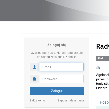
Rad
Zaloguj się
Użyj loginu i hasła, którymi logujesz się
do sklepu Naszego Dziennika
Pisk
Agniesz
przesunę
tenisist
Liderką 
Zaloguj
Załóż konto
Zapomniałem hasła
Pozos