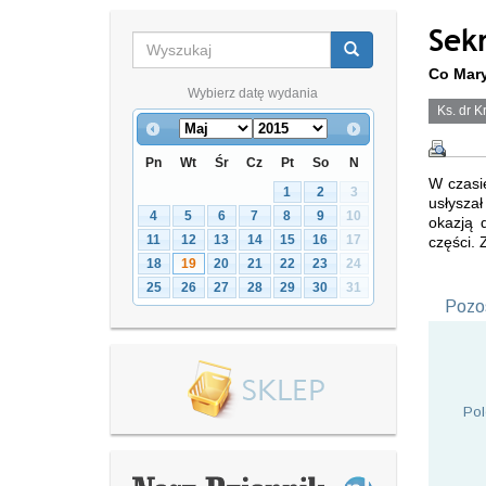
Sek
Co Mary
Wybierz datę wydania
Ks. dr K
Pn
Wt
Śr
Cz
Pt
So
N
W czasi
1
2
3
usłyszał
4
5
6
7
8
9
10
okazją 
11
12
13
14
15
16
17
części. 
18
19
20
21
22
23
24
25
26
27
28
29
30
31
Pozos
Pol