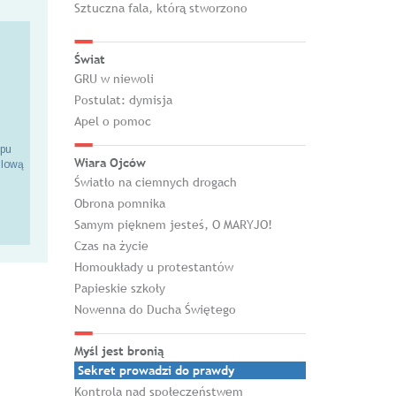
Sztuczna fala, którą stworzono
Świat
GRU w niewoli
Postulat: dymisja
Apel o pomoc
epu
Wiara Ojców
ilową
Światło na ciemnych drogach
Obrona pomnika
Samym pięknem jesteś, O MARYJO!
Czas na życie
Homoukłady u protestantów
Papieskie szkoły
Nowenna do Ducha Świętego
Myśl jest bronią
Sekret prowadzi do prawdy
Kontrola nad społeczeństwem