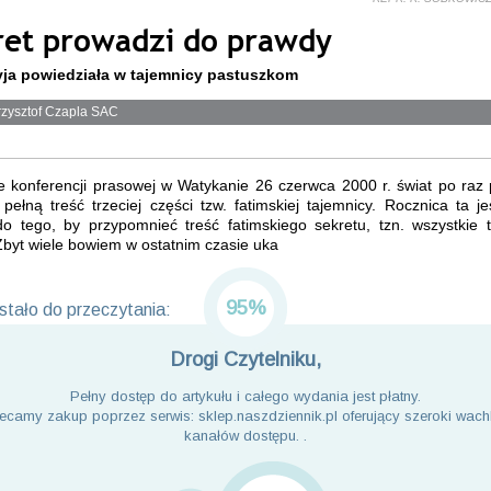
ret prowadzi do prawdy
ja powiedziała w tajemnicy pastuszkom
rzysztof Czapla SAC
e konferencji prasowej w Watykanie 26 czerwca 2000 r. świat po raz 
 pełną treść trzeciej części tzw. fatimskiej tajemnicy. Rocznica ta j
do tego, by przypomnieć treść fatimskiego sekretu, tzn. wszystkie t
Zbyt wiele bowiem w ostatnim czasie uka
95%
tało do przeczytania:
Drogi Czytelniku,
Pełny dostęp do artykułu i całego wydania jest płatny.
ecamy zakup poprzez serwis: sklep.naszdziennik.pl oferujący szeroki wach
kanałów dostępu. .