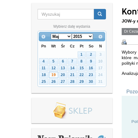
Kon
JOW-y n
Wybierz datę wydania
Dr Ceza
Pn
Wt
Śr
Cz
Pt
So
N
Wybory 
1
2
3
które m
4
5
6
7
8
9
10
polityk
11
12
13
14
15
16
17
Analizuj
18
19
20
21
22
23
24
25
26
27
28
29
30
31
Pozos
Pol