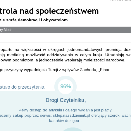
trola nad społeczeństwem
ie służą demokracji i obywatelom
ry Mech
oparte na większości w okręgach jednomandatowych premiują duże
ają medialną możliwość oddziaływania w całym kraju. Utrudniają we
i nowym podmiotom, a jednocześnie wspierają mniejszości narodowe.
ąc przyczyny wypadnięcia Turcji z wpływów Zachodu, „Finan
96%
tało do przeczytania:
Drogi Czytelniku,
Pełny dostęp do artykułu i całego wydania jest płatny.
ecamy zakup poprzez serwis: sklep.naszdziennik.pl oferujący szeroki wach
kanałów dostępu. .