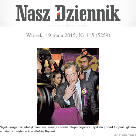
Wtorek, 19 maja 2015, Nr 115 (5259)
Nigel Farage nie zdobył mandatu, mimo że Partia Niepodległości uzyskała ponad 12 proc. głosów
w ostatnich wyborach w Wielkiej Brytanii
FOT. REUTER