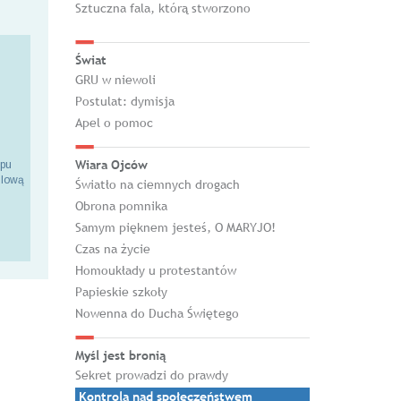
Sztuczna fala, którą stworzono
Świat
GRU w niewoli
Postulat: dymisja
Apel o pomoc
Wiara Ojców
epu
ilową
Światło na ciemnych drogach
Obrona pomnika
Samym pięknem jesteś, O MARYJO!
Czas na życie
Homoukłady u protestantów
Papieskie szkoły
Nowenna do Ducha Świętego
Myśl jest bronią
Sekret prowadzi do prawdy
Kontrola nad społeczeństwem