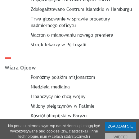
Zdelegalizowane Centrum Islamskie w Hamburgu
Trwa głosowanie w sprawie procedury
nadmiernego deficytu
Macron o mianowaniu nowego premiera
Strajk lekarzy w Portugalii
Wiara Ojców
Pomóżmy polskim misjonarzom
Niedziela medialna
Libańczycy nie chcą wojny
Miliony pielgrzymów w Fatimie
Kościół olimpijski w Paryżu
Na portalu internetowym wp.naszdziennik.pl mogą być
ZGADZAM SIĘ
wykorzystywane pliki cookies (tzw. ciasteczka) i inne
technologie, m.in w celach statystycznych i
WIĘCEJ