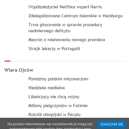
Współzałożyciel Netflixa wsparł Harris
Zdelegalizowane Centrum Islamskie w Hamburgu
Trwa głosowanie w sprawie procedury
nadmiernego deficytu
Macron o mianowaniu nowego premiera
Strajk lekarzy w Portugalii
Wiara Ojców
Pomóżmy polskim misjonarzom
Niedziela medialna
Libańczycy nie chcą wojny
Miliony pielgrzymów w Fatimie
Kościół olimpijski w Paryżu
Na portalu internetowym wp.naszdziennik.pl mogą być
ZGADZAM SIĘ