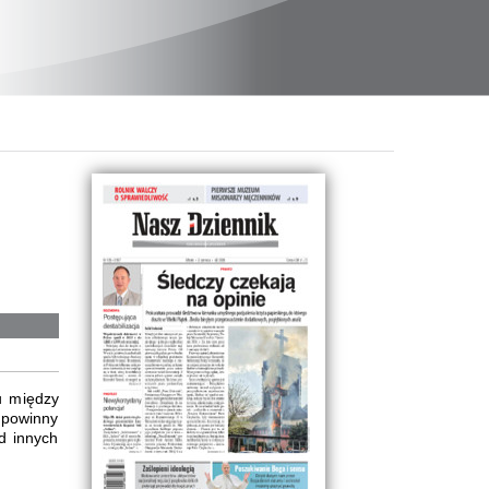
u między
e powinny
d innych