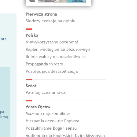
Pierwsza strona
Śledczy czekają na opinie
Polska
larz
Niewykorzystany potencjał
Kapłan według Serca Jezusowego
Rolnik walczy o sprawiedliwość
Propaganda in vitro
Postępująca destabilizacja
Świat
Patologiczna umowa
Wiara Ojców
epu
Muzeum męczenników
ilową
Hiszpania oczekuje Papieża
Poszukiwanie Boga i sensu
Audiencja dla Papieskich Dzieł Misyjnych