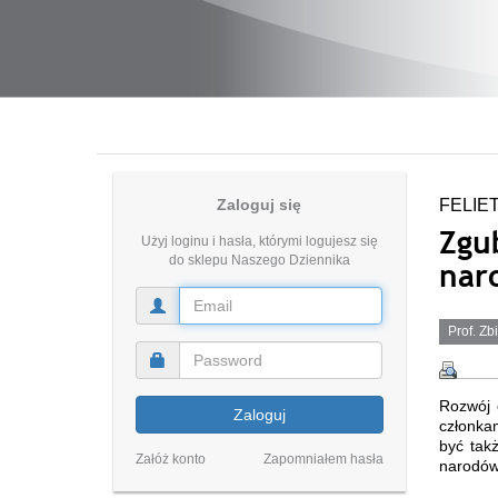
Zaloguj się
FELIE
Zgu
Użyj loginu i hasła, którymi logujesz się
do sklepu Naszego Dziennika
nar
Prof. Zb
Rozwój 
Zaloguj
członkam
być tak
Załóż konto
Zapomniałem hasła
narodów