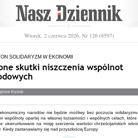
Wtorek, 2 czerwca 2026, Nr 126 (8597)
TON SOLIDARYZM W EKONOMII
bne skutki niszczenia wspólnot
odowych
igniew Krysiak
ekonomiczny narodów nie będzie możliwy bez poczucia solidaryzm
i wspólnoty opartej na własnej tożsamości i wspólnych celach, któr
że ukierunkowane na misję szerzenia wartości chrześcijańskich wśró
. Kiedy zastanawiamy się nad przyszłością Europy