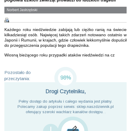
pogłowia dzikich zwierząt prowadzi do ludzkich tragedii
Norbert Jastrzębski
Każdego roku niedźwiedzie zabijają lub ciężko ranią na świecie
kilkadziesiąt osób. Najwięcej takich zdarzeń notowano ostatnio w
Japonii i Rumunii, w krajach, gdzie człowiek lekkomyślnie dopuścił
do przegęszczenia populacji tego drapieżnika.
Wiosną bieżącego roku przypadki ataków niedźwiedzi na cz
Pozostało do
98%
przeczytania:
Drogi Czytelniku,
Pełny dostęp do artykułu i całego wydania jest płatny.
Polecamy zakup poprzez serwis: sklep.naszdziennik.pl
oferujący szeroki wachlarz kanałów dostępu. .