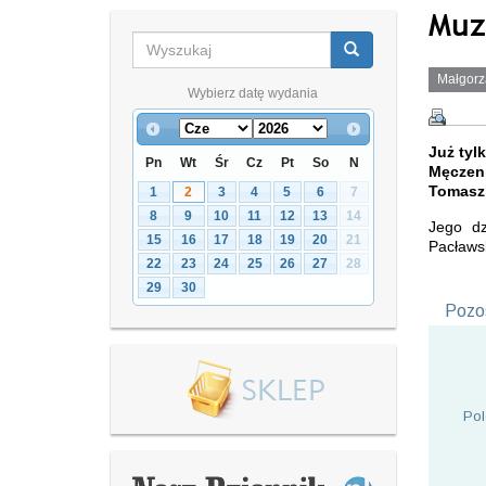
Muz
Małgorz
Wybierz datę wydania
Już tyl
Pn
Wt
Śr
Cz
Pt
So
N
Męczenn
Tomasz
1
2
3
4
5
6
7
8
9
10
11
12
13
14
Jego dz
15
16
17
18
19
20
21
Pacławsk
22
23
24
25
26
27
28
29
30
Pozos
Pol