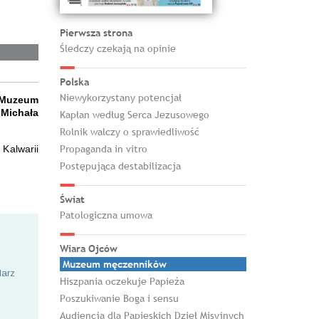
Pierwsza strona
Śledczy czekają na opinie
Polska
Niewykorzystany potencjał
e Muzeum
 Michała
Kapłan według Serca Jezusowego
Rolnik walczy o sprawiedliwość
Propaganda in vitro
Kalwarii
Postępująca destabilizacja
Świat
Patologiczna umowa
Wiara Ojców
Muzeum męczenników
larz
Hiszpania oczekuje Papieża
Poszukiwanie Boga i sensu
Audiencja dla Papieskich Dzieł Misyjnych