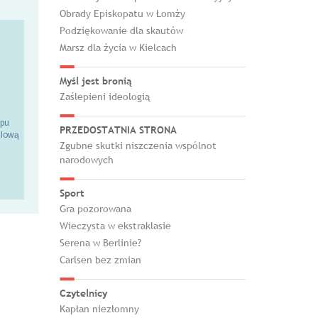
Obrady Episkopatu w Łomży
Podziękowanie dla skautów
Marsz dla życia w Kielcach
Myśl jest bronią
Zaślepieni ideologią
epu
PRZEDOSTATNIA STRONA
ilową
Zgubne skutki niszczenia wspólnot
narodowych
Sport
Gra pozorowana
Wieczysta w ekstraklasie
Serena w Berlinie?
Carlsen bez zmian
Czytelnicy
Kapłan niezłomny