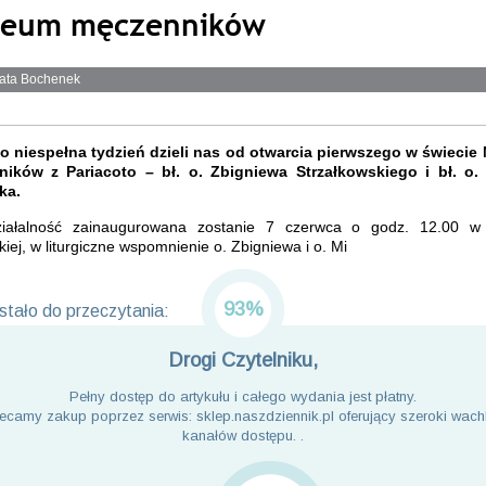
eum męczenników
ata Bochenek
ko niespełna tydzień dzieli nas od otwarcia pierwszego w świeci
ików z Pariacoto – bł. o. Zbigniewa Strzałkowskiego i bł. o.
ka.
iałalność zainaugurowana zostanie 7 czerwca o godz. 12.00 w 
iej, w liturgiczne wspomnienie o. Zbigniewa i o. Mi
93%
tało do przeczytania:
Drogi Czytelniku,
Pełny dostęp do artykułu i całego wydania jest płatny.
ecamy zakup poprzez serwis: sklep.naszdziennik.pl oferujący szeroki wach
kanałów dostępu. .