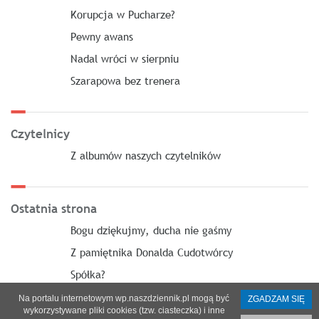
Korupcja w Pucharze?
Pewny awans
Nadal wróci w sierpniu
Szarapowa bez trenera
Czytelnicy
Z albumów naszych czytelników
Ostatnia strona
Bogu dziękujmy, ducha nie gaśmy
Z pamiętnika Donalda Cudotwórcy
Spółka?
Na portalu internetowym wp.naszdziennik.pl mogą być
ZGADZAM SIĘ
wykorzystywane pliki cookies (tzw. ciasteczka) i inne