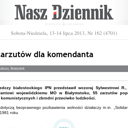
Sobota-Niedziela, 13-14 lipca 2013, Nr 162 (4701)
zarzutów dla komendanta
ałous, Białystok
edczy białostockiego IPN przedstawił wczoraj Sylwestrowi R.
antowi wojewódzkiemu MO w Białymstoku, 55 zarzutów pope
 komunistycznych i zbrodni przeciwko ludzkości.
 dotyczą bezprawnego pozbawienia wolności działaczy m.in. „Solidar
1981 roku.