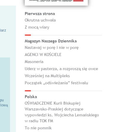
Pierwsza strona
Okrutna uchwała
Z mocą wiary
larz
Magazyn Naszego Dziennika
Nastawaj w porę i nie w porę
AGENCI W KOŚCIELE
Masoneria
Uderz w pasterza, a rozproszą się owce
Wcześniej na Multipleks
Początek „odświeżania” festiwalu
Polska
epu
OŚWIADCZENIE Kurii Biskupiej
ilową
Warszawsko-Praskiej dotyczące
wypowiedzi ks. Wojciecha Lemańskiego
w radiu TOK FM
To nie pomnik