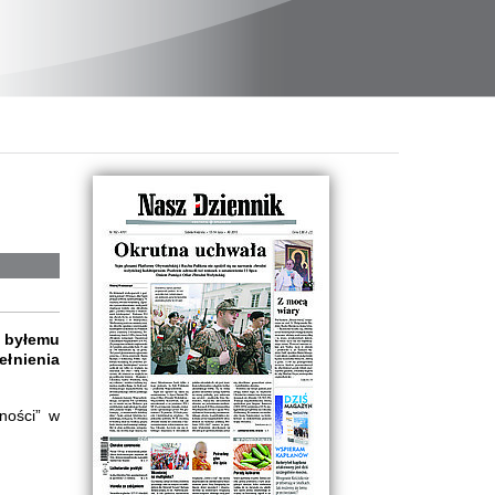
, byłemu
łnienia
ności” w