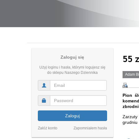
55 
Zaloguj się
Użyj loginu i hasła, którymi logujesz się
do sklepu Naszego Dziennika
Adam Bi
Pion śl
komend
zbrodni
Zaloguj
Zarzuty
grudniu 
Załóż konto
Zapomniałem hasła