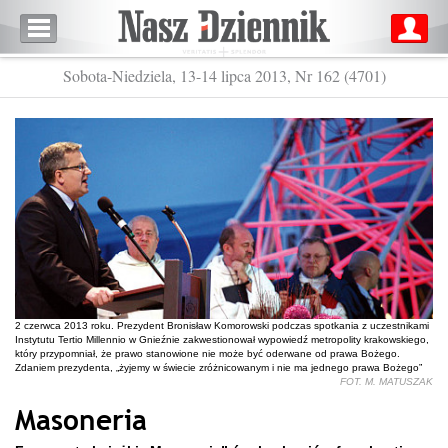
Sobota-Niedziela, 13-14 lipca 2013, Nr 162 (4701)
2 czerwca 2013 roku. Prezydent Bronisław Komorowski podczas spotkania z uczestnikami
Instytutu Tertio Millennio w Gnieźnie zakwestionował wypowiedź metropolity krakowskiego,
który przypomniał, że prawo stanowione nie może być oderwane od prawa Bożego.
Zdaniem prezydenta, „żyjemy w świecie zróżnicowanym i nie ma jednego prawa Bożego”
FOT. M. MATUSZAK
Masoneria