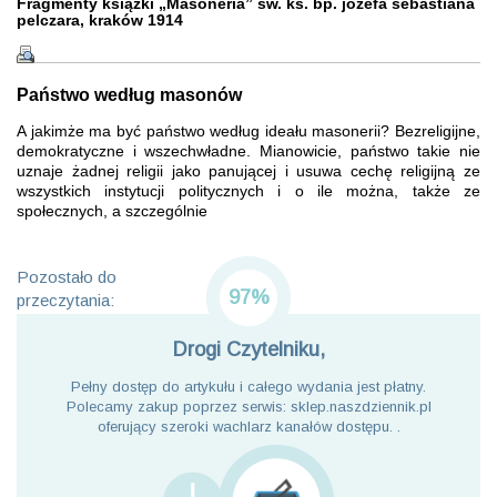
Fragmenty książki „Masoneria” św. ks. bp. józefa sebastiana
pelczara, kraków 1914
Państwo według masonów
A jakimże ma być państwo według ideału masonerii? Bezreligijne,
demokratyczne i wszechwładne. Mianowicie, państwo takie nie
uznaje żadnej religii jako panującej i usuwa cechę religijną ze
wszystkich instytucji politycznych i o ile można, także ze
społecznych, a szczególnie
Pozostało do
97%
przeczytania:
Drogi Czytelniku,
Pełny dostęp do artykułu i całego wydania jest płatny.
Polecamy zakup poprzez serwis: sklep.naszdziennik.pl
oferujący szeroki wachlarz kanałów dostępu. .