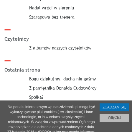
Nadal wróci w sierpniu
Szarapowa bez trenera
Czytelnicy
Z albumów naszych czytelników
Ostatnia strona
Bogu dziękujmy, ducha nie gaśmy
Z pamiętnika Donalda Cudotwórcy
Spółka?
Na portalu internetowym wp.naszdziennik.pl mogą być
ZGADZAM SIĘ
wykorzystywane pliki cookies (tzw. ciasteczka) i inne
technologie, m.in w celach statystycznych i
WIĘCEJ
reklamowych. W związku z wprowadzeniem Ogólnego
O nas
|
Reklama
|
Prenumerata
|
Regulamin
|
Kontakt
rozporządzenia o ochronie danych osobowych z dnia