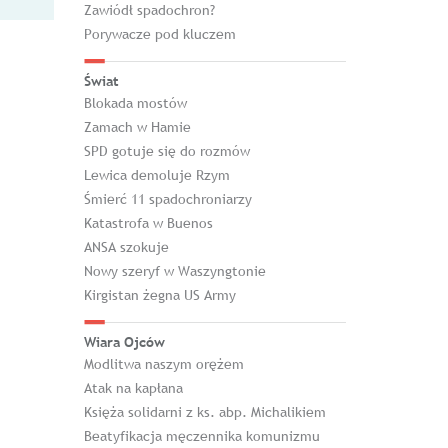
Zawiódł spadochron?
Porywacze pod kluczem
Świat
Blokada mostów
Zamach w Hamie
SPD gotuje się do rozmów
Lewica demoluje Rzym
Śmierć 11 spadochroniarzy
Katastrofa w Buenos
ANSA szokuje
Nowy szeryf w Waszyngtonie
Kirgistan żegna US Army
Wiara Ojców
Modlitwa naszym orężem
Atak na kapłana
Księża solidarni z ks. abp. Michalikiem
Beatyfikacja męczennika komunizmu