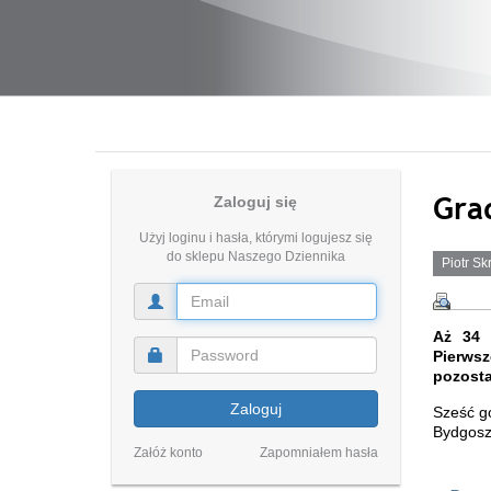
Gra
Zaloguj się
Użyj loginu i hasła, którymi logujesz się
do sklepu Naszego Dziennika
Piotr Sk
Aż 34 
Pierwsz
pozosta
Zaloguj
Sześć go
Bydgoszc
Załóż konto
Zapomniałem hasła