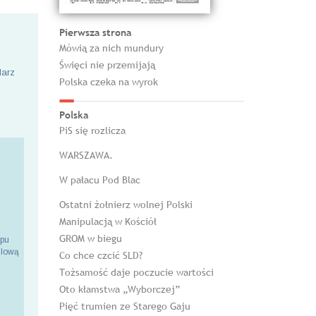
Pierwsza strona
Mówią za nich mundury
Święci nie przemijają
larz
Polska czeka na wyrok
Polska
PiS się rozlicza
WARSZAWA.
W pałacu Pod Blac
Ostatni żołnierz wolnej Polski
Manipulacją w Kościół
GROM w biegu
epu
ilową
Co chce czcić SLD?
Tożsamość daje poczucie wartości
Oto kłamstwa „Wyborczej”
Pięć trumien ze Starego Gaju