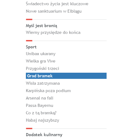
Świadectwo życia jest kluczowe
Nowe sanktuarium w Elblągu
Myśl jest bronią
Wierny przysiędze do końca
Sport
Unibax ukarany
Wielka gra Vive
Przygoński trzeci
Grad bramek
Wisła zatrzymana
Karpińska poza podium
Arsenal na fali
Passa Bayernu
Co z tą bramką?
Habaj najszybszy
Dodatek kulinarny