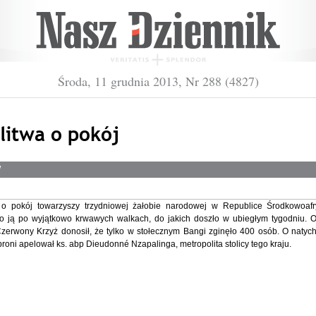
Środa, 11 grudnia 2013, Nr 288 (4827)
litwa o pokój
W
 o pokój towarzyszy trzydniowej żałobie narodowej w Republice Środkowoafry
o ją po wyjątkowo krwawych walkach, do jakich doszło w ubiegłym tygodniu. 
zerwony Krzyż donosił, że tylko w stołecznym Bangi zginęło 400 osób. O naty
broni apelował ks. abp Dieudonné Nzapalinga, metropolita stolicy tego kraju.