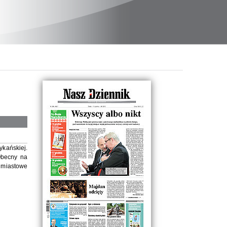
kańskiej.
Obecny na
chmiastowe