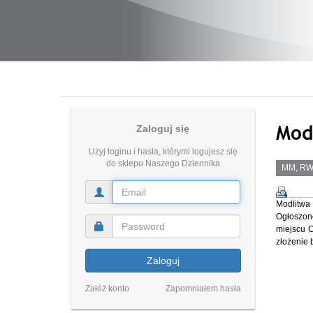
Mod
Zaloguj się
Użyj loginu i hasła, którymi logujesz się
do sklepu Naszego Dziennika
MM, R
Modlitwa
Ogłoszon
miejscu C
złożenie 
Zaloguj
Załóż konto
Zapomniałem hasła