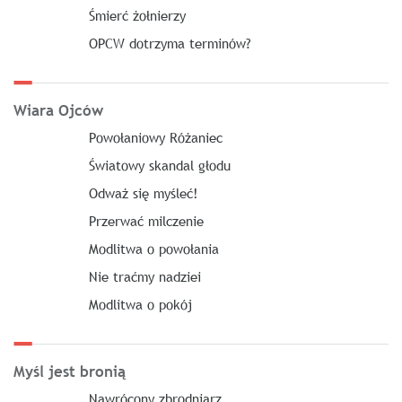
Śmierć żołnierzy
OPCW dotrzyma terminów?
Wiara Ojców
Powołaniowy Różaniec
Światowy skandal głodu
Odważ się myśleć!
Przerwać milczenie
Modlitwa o powołania
Nie traćmy nadziei
Modlitwa o pokój
Myśl jest bronią
Nawrócony zbrodniarz