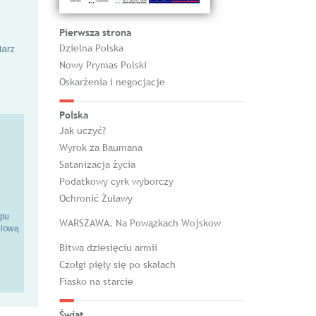
Pierwsza strona
Dzielna Polska
larz
Nowy Prymas Polski
Oskarżenia i negocjacje
Polska
Jak uczyć?
Wyrok za Baumana
Satanizacja życia
Podatkowy cyrk wyborczy
Ochronić Żuławy
epu
WARSZAWA. Na Powązkach Wojskow
ilową
Bitwa dziesięciu armii
Czołgi pięły się po skałach
Fiasko na starcie
Świat