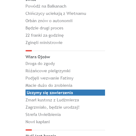
Powódź na Bałkanach
Chińczycy uciekają z Wietnamu
Orbán znów o autonomii
Będzie drugi proces
22 franki za godzinę
Zginęli ministrowie
Wiara Ojców
Droga do zgody
Różańcowe pielgrzymki
Podjęli wezwanie Fatimy
Macie dużo do zrobienia
Uczymy się zawierzenia
Zmarł kustosz z Ludźmierza
Zagrzmiało, będzie urodzaj!
Strefa Uwielbienia
Nowi kapłani