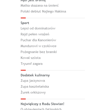
Myśl jest bronią
Matka skazana na śmierć
Polski debiut Najiego Hakima
Sport
Lepsi od dominatorów
Rajd pełen wrażeń
Puchar dla Kanonierów
Mundurowi w czołówce
Pożegnanie bez bramki
Kowal szósta
Tryumf zagara
Dodatek kulinarny
Zupa jarzynowa
Zupa kasztelańska
Żurek orkiszowy
Największy z Rodu Słowian!
O objawieniach fatimskich