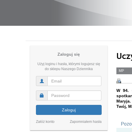
Ucz
Zaloguj się
Użyj loginu i hasła, którymi logujesz się
do sklepu Naszego Dziennika
MP
W 94. 
spotka
Maryja.
Twój, M
Zaloguj
Załóż konto
Zapomniałem hasła
Pozos