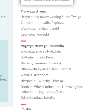
Pierwsza strona
Uczyń serca nasze według Serca Twego
larz
Cierpieniem ocaliła Papieża
Wysokość na chybił trafił
Czerwony kondukt
Magazyn Naszego Dziennika
Speranza znaczy Nadzieja
Dotknięci przez Pana
Możemy zmieniać historię
Ofiarowała życie za Jana Pawła II
Walka z szatanem
epu
ilową
Hiszpania – Włochy – Polska
Orędzie Miłości miłosiernej – szczególne
zadanie mojego pontyfikatu
Odmóżdżający komiks
Polska