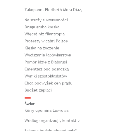
Zakopane. Floribeth Mora Díaz,
Na straży suwerenności
Druga gruba kreska
Więcej niż filantropia
Protesty w całej Polsce
Klęska na życzenie
Wyciszanie łapówkarstwa
Pomór idzie z Białorusi
Cmentarz pod posadzką
Wyniki szóstoklasistów
Chcą podwyżek cen prądu
Budżet zapłaci
Świat
Kerry upomina Ławrowa
Według organizacji, kontakt z
Szkocja będzie niepodległa?