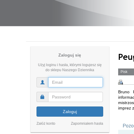
Peu
Zaloguj się
Użyj loginu i hasła, którymi logujesz się
do sklepu Naszego Dziennika
Pisk
Bruno F
informa
mistrzo
imprez z
Zaloguj
Załóż konto
Zapomniałem hasła
Pozos