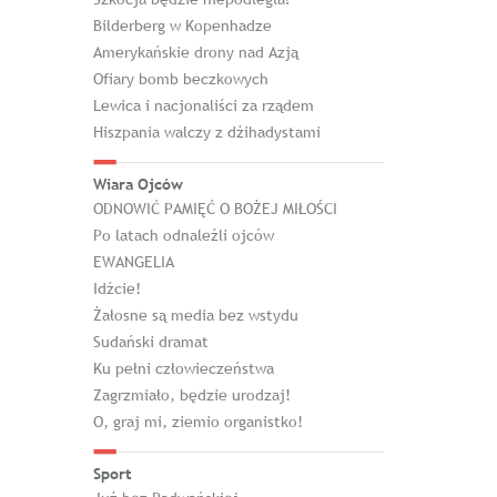
Bilderberg w Kopenhadze
Amerykańskie drony nad Azją
Ofiary bomb beczkowych
Lewica i nacjonaliści za rządem
Hiszpania walczy z dżihadystami
Wiara Ojców
ODNOWIĆ PAMIĘĆ O BOŻEJ MIŁOŚCI
Po latach odnaleźli ojców
EWANGELIA
Idźcie!
Żałosne są media bez wstydu
Sudański dramat
Ku pełni człowieczeństwa
Zagrzmiało, będzie urodzaj!
O, graj mi, ziemio organistko!
Sport