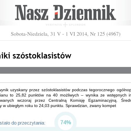
Sobota-Niedziela, 31 V - 1 VI 2014, Nr 125 (4967)
iki szóstoklasistów
wynik uzyskany przez szóstoklasistów podczas tegorocznego ogólnop
ianu to 25,82 punktów na 40 możliwych – wynika ze wstępnych in
owanych wczoraj przez Centralną Komisję Egzaminacyjną. Śred
y w ubiegłym roku to 24,03 punktu. Sprawdzian, zwany kompet
74%
tało do przeczytania: