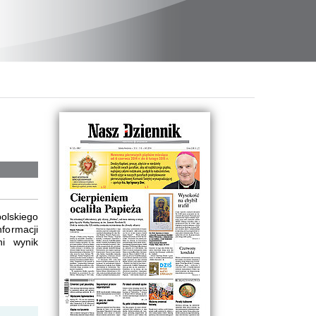
olskiego
formacji
ni wynik