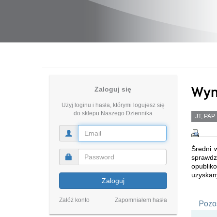
Wyn
Zaloguj się
Użyj loginu i hasła, którymi logujesz się
do sklepu Naszego Dziennika
JT, PAP
Średni 
sprawdz
opublik
uzyskan
Zaloguj
Załóż konto
Zapomniałem hasła
Pozos