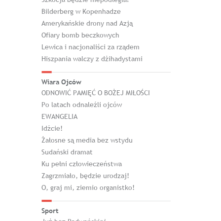
Bilderberg w Kopenhadze
Amerykańskie drony nad Azją
Ofiary bomb beczkowych
Lewica i nacjonaliści za rządem
Hiszpania walczy z dżihadystami
Wiara Ojców
ODNOWIĆ PAMIĘĆ O BOŻEJ MIŁOŚCI
Po latach odnaleźli ojców
EWANGELIA
Idźcie!
Żałosne są media bez wstydu
Sudański dramat
Ku pełni człowieczeństwa
Zagrzmiało, będzie urodzaj!
O, graj mi, ziemio organistko!
Sport