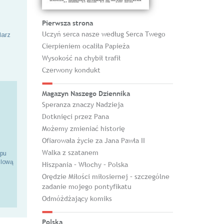
Pierwsza strona
Uczyń serca nasze według Serca Twego
larz
Cierpieniem ocaliła Papieża
Wysokość na chybił trafił
Czerwony kondukt
Magazyn Naszego Dziennika
Speranza znaczy Nadzieja
Dotknięci przez Pana
Możemy zmieniać historię
Ofiarowała życie za Jana Pawła II
Walka z szatanem
epu
ilową
Hiszpania – Włochy – Polska
Orędzie Miłości miłosiernej – szczególne
zadanie mojego pontyfikatu
Odmóżdżający komiks
Polska