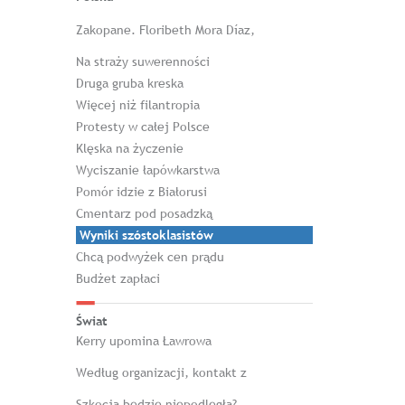
Zakopane. Floribeth Mora Díaz,
Na straży suwerenności
Druga gruba kreska
Więcej niż filantropia
Protesty w całej Polsce
Klęska na życzenie
Wyciszanie łapówkarstwa
Pomór idzie z Białorusi
Cmentarz pod posadzką
Wyniki szóstoklasistów
Chcą podwyżek cen prądu
Budżet zapłaci
Świat
Kerry upomina Ławrowa
Według organizacji, kontakt z
Szkocja będzie niepodległa?