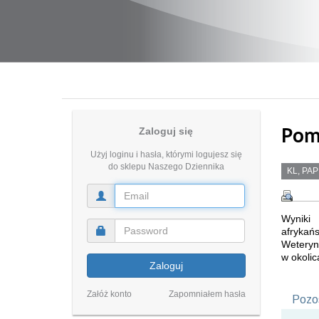
Pomó
Zaloguj się
Użyj loginu i hasła, którymi logujesz się
do sklepu Naszego Dziennika
KL, PAP
Wyniki 
afrykań
Weteryna
w okolic
Zaloguj
Załóż konto
Zapomniałem hasła
Pozos