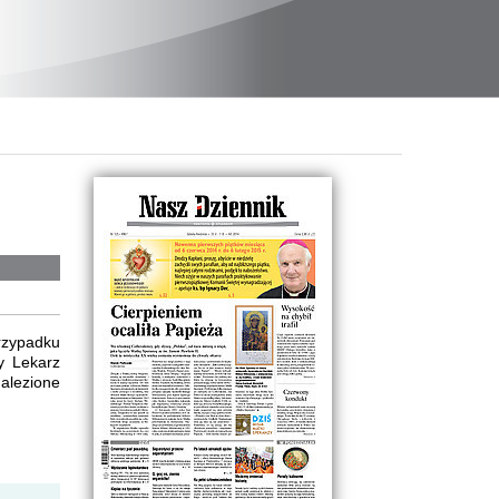
rzypadku
y Lekarz
nalezione