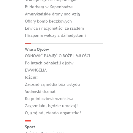
Bilderberg w Kopenhadze
Amerykańskie drony nad Azją
Ofiary bomb beczkowych
Lewica i nacjonaliści za rządem
Hiszpania walczy z dżihadystami
Wiara Ojców
ODNOWIĆ PAMIĘĆ O BOŻEJ MIŁOŚCI
Po latach odnaleźli ojców
EWANGELIA
Idźcie!
Żałosne są media bez wstydu
Sudański dramat
Ku pełni człowieczeństwa
Zagrzmiało, będzie urodzaj!
O, graj mi, ziemio organistko!
Sport