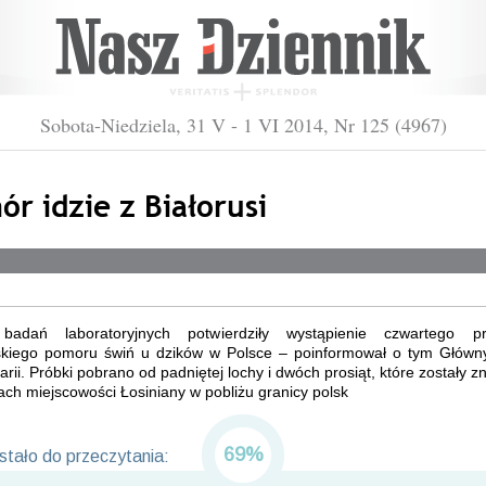
Sobota-Niedziela, 31 V - 1 VI 2014, Nr 125 (4967)
r idzie z Białorusi
badań laboratoryjnych potwierdziły wystąpienie czwartego p
skiego pomoru świń u dzików w Polsce – poinformował o tym Główn
rii. Próbki pobrano od padniętej lochy i dwóch prosiąt, które zostały z
ach miejscowości Łosiniany w pobliżu granicy polsk
69%
tało do przeczytania: