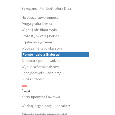
Zakopane. Floribeth Mora Díaz,
Na straży suwerenności
Druga gruba kreska
Więcej niż filantropia
Protesty w całej Polsce
Klęska na życzenie
Wyciszanie łapówkarstwa
Pomór idzie z Białorusi
Cmentarz pod posadzką
Wyniki szóstoklasistów
Chcą podwyżek cen prądu
Budżet zapłaci
Świat
Kerry upomina Ławrowa
Według organizacji, kontakt z
Szkocja będzie niepodległa?