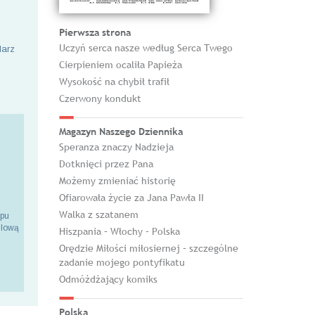
Pierwsza strona
Uczyń serca nasze według Serca Twego
larz
Cierpieniem ocaliła Papieża
Wysokość na chybił trafił
Czerwony kondukt
Magazyn Naszego Dziennika
Speranza znaczy Nadzieja
Dotknięci przez Pana
Możemy zmieniać historię
Ofiarowała życie za Jana Pawła II
Walka z szatanem
epu
ilową
Hiszpania – Włochy – Polska
Orędzie Miłości miłosiernej – szczególne
zadanie mojego pontyfikatu
Odmóżdżający komiks
Polska